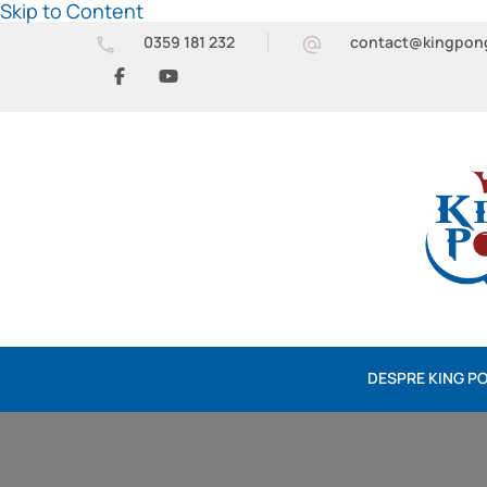
Skip to Content
0359 181 232
contact@kingpon
DESPRE KING P