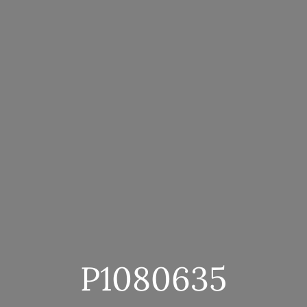
P1080635