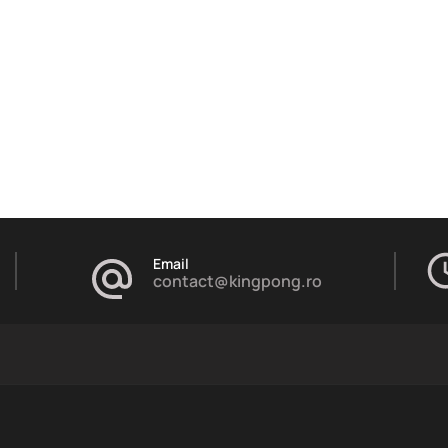
Email
contact@kingpong.ro