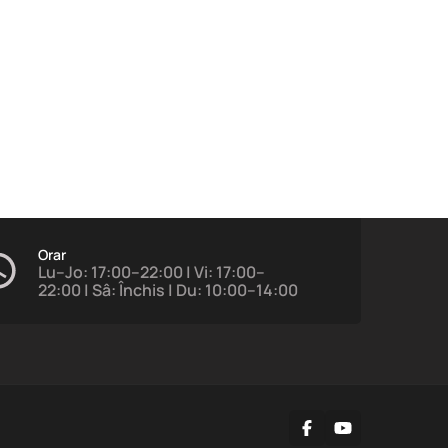
Orar
Lu–Jo: 17:00–22:00 | Vi: 17:00–
22:00 | Sâ: Închis | Du: 10:00–14:00